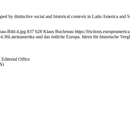
ped by distinctive social and historical contexts in Latin America and 
nau-Bild-4.jpg
837
628
Klaus Buchenau
https://frictions.europeame
14:36
Lateinamerika und das östliche Europa. Ideen für historische Verg
Editorial Office
S)