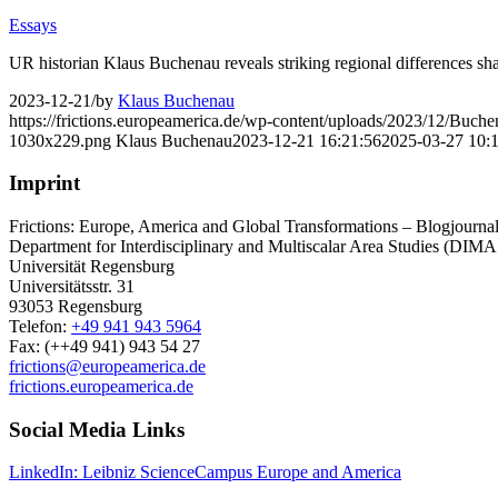
Essays
UR historian Klaus Buchenau reveals striking regional differences sha
2023-12-21
/
by
Klaus Buchenau
https://frictions.europeamerica.de/wp-content/uploads/2023/12/Buche
1030x229.png
Klaus Buchenau
2023-12-21 16:21:56
2025-03-27 10:
Imprint
Frictions: Europe, America and Global Transformations – Blogjournal 
Department for Interdisciplinary and Multiscalar Area Studies (DIMA
Universität Regensburg
Universitätsstr. 31
93053 Regensburg
Telefon:
+49 941 943 5964
Fax: (++49 941) 943 54 27
frictions@europeamerica.de
frictions.europeamerica.de
Social Media Links
LinkedIn: Leibniz ScienceCampus Europe and America